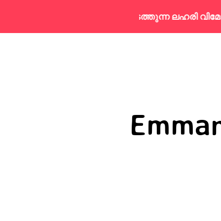
എം.ബി.എഫ്. നടത്തുന്ന ലഹരി വിമോജന ക്യ
Emman