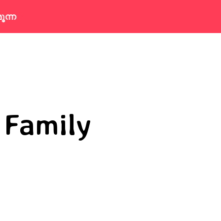
ഞായർ വരെകൂടുതൽ വിവരങ്ങൾക്ക് : 7907260321 /6
Family