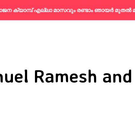
ാമ്പ് എല്ലാ മാസവും രണ്ടാം ഞായർ മുതൽ മൂന്നാം 
uel Ramesh and 