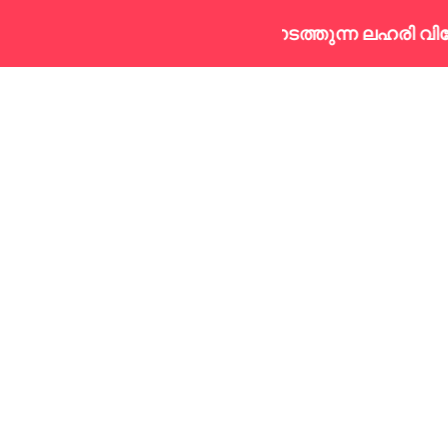
എം.ബി.എഫ്. നടത്തുന്ന ലഹരി വിമോജന ക്