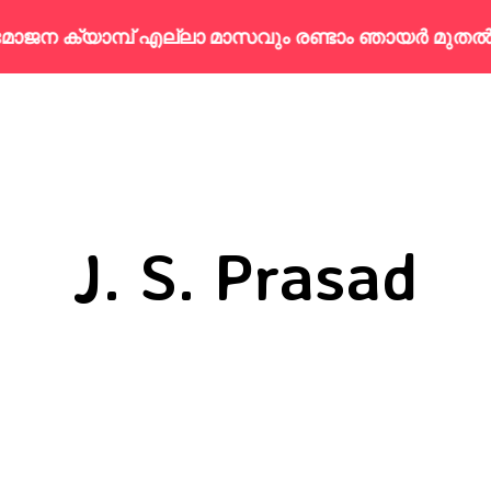
യാമ്പ് എല്ലാ മാസവും രണ്ടാം ഞായർ മുതൽ മൂന്നാം
J. S. Prasad